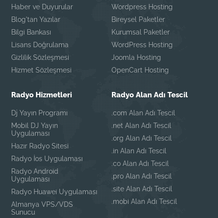
Haber ve Duyurular
Wordpress Hosting
Blog'tan Yazılar
Bireysel Paketler
Bilgi Bankası
Kurumsal Paketler
Lisans Doğrulama
WordPress Hosting
Gizlilik Sözleşmesi
Joomla Hosting
Hizmet Sözleşmesi
OpenCart Hosting
Radyo Hizmetleri
Radyo Alan Adı Tescil
Dj Yayın Programı
.com Alan Adı Tescil
Mobil DJ Yayın
.net Alan Adı Tescil
Uygulaması
.org Alan Adı Tescil
Hazır Radyo Sitesi
.in Alan Adı Tescil
Radyo İos Uygulaması
.co Alan Adı Tescil
Radyo Android
.pro Alan Adı Tescil
Uygulaması
.site Alan Adı Tescil
Radyo Huawei Uygulaması
.mobi Alan Adı Tescil
Almanya VPS/VDS
Sunucu